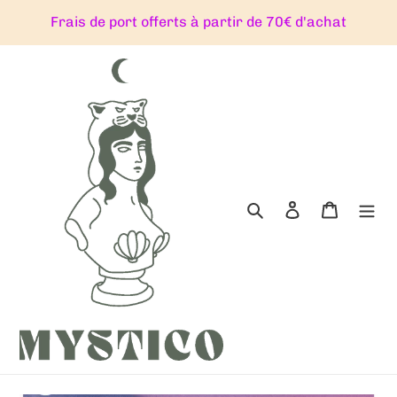
Passer
Frais de port offerts à partir de 70€ d'achat
au
contenu
Rechercher
Se connecter
Panier