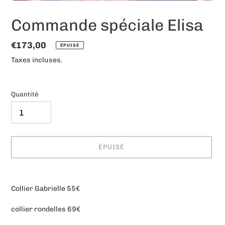
Commande spéciale Elisa
Prix
€173,00
ÉPUISÉ
normal
Taxes incluses.
Quantité
ÉPUISÉ
Ajout
d'un
Collier Gabrielle 55€
produit
à
collier rondelles 69€
votre