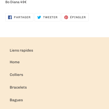
panier
Bo Diana 49€
PARTAGER
TWEETER
ÉPINGLER
PARTAGER
TWEETER
ÉPINGLER
SUR
SUR
SUR
FACEBOOK
TWITTER
PINTEREST
Liens rapides
Home
Colliers
Bracelets
Bagues