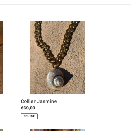
Collier
Jasmine
Collier Jasmine
Prix
€69,00
normal
ÉPUISÉ