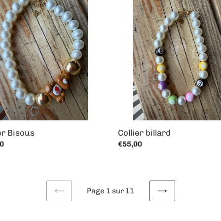
r
Collier
s
billard
er Bisous
Collier billard
0
Prix
€55,00
al
normal
Page 1 sur 11
PAGE
PAGE
PRÉCÉDENTE
SUIVANTE