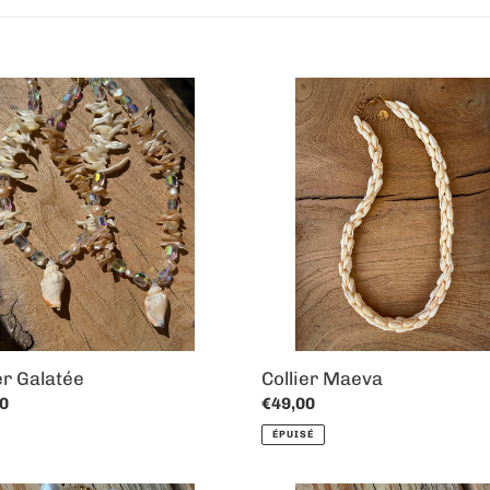
t
i
o
r
Collier
ée
Maeva
n
:
er Galatée
Collier Maeva
0
Prix
€49,00
al
normal
ÉPUISÉ