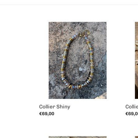
Collier
Collie
Shiny
Galat
Collier Shiny
Colli
Prix
€69,00
Prix
€69,0
normal
norm