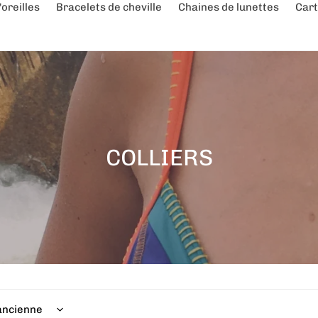
oreilles
Bracelets de cheville
Chaines de lunettes
Cart
C
COLLIERS
o
l
l
e
c