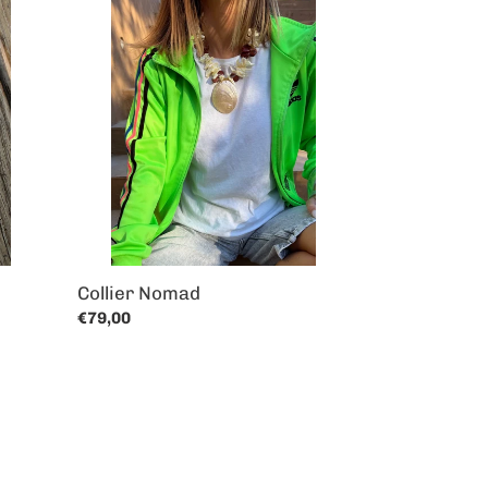
Collier
Nomad
Collier Nomad
Prix
€79,00
normal