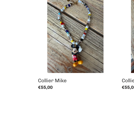
Collier
Collie
Mike
Bisou
Collier Mike
Colli
Prix
€55,00
Prix
€55,0
normal
norm