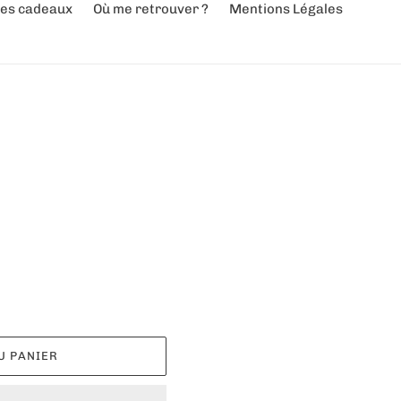
es cadeaux
Où me retrouver ?
Mentions Légales
U PANIER