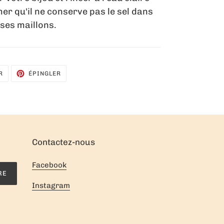
er qu'il ne conserve pas le sel dans
ses maillons.
TWEETER
ÉPINGLER
R
ÉPINGLER
SUR
SUR
TWITTER
PINTEREST
Contactez-nous
Facebook
RE
Instagram