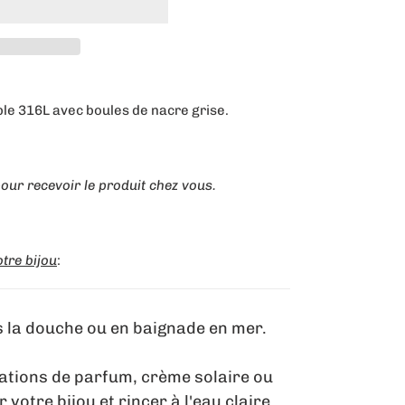
able 316L avec boules de nacre grise.
our recevoir le produit chez vous.
tre bijou
:
us la douche ou en baignade en mer.
sations de parfum, crème solaire ou
 votre bijou et rincer à l'eau claire