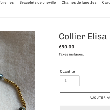
oreilles
Bracelets de cheville
Chaines de lunettes
Cart
Collier Elisa
Prix
€59,00
normal
Taxes incluses.
Quantité
AJOUTER A