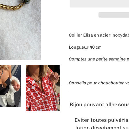
Ajout
d'un
Collier Elisa en acier inoxyd
produit
à
Longueur 40 cm
votre
panier
Comptez une petite semaine p
Conseils pour chouchouter vo
Bijou pouvant aller so
Eviter toutes pulvéri
lotion directement sur