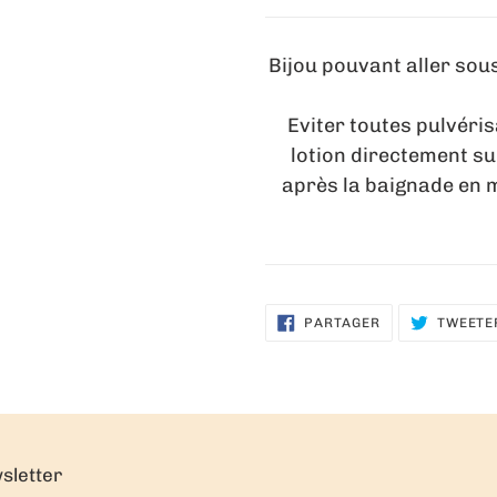
Bijou pouvant aller so
Eviter toutes pulvéri
lotion directement sur
après la baignade en m
PARTAGER
PARTAGER
TWEETE
SUR
FACEBOOK
sletter