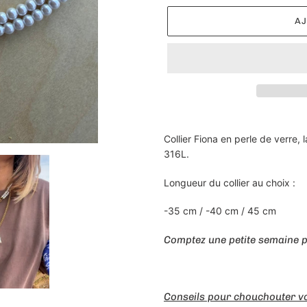
AJ
Ajout
d'un
Collier Fiona en perle de verre,
produit
316L.
à
votre
Longueur du collier au choix :
panier
-35 cm / -40 cm / 45 cm
Comptez une petite semaine p
Conseils pour chouchouter vo