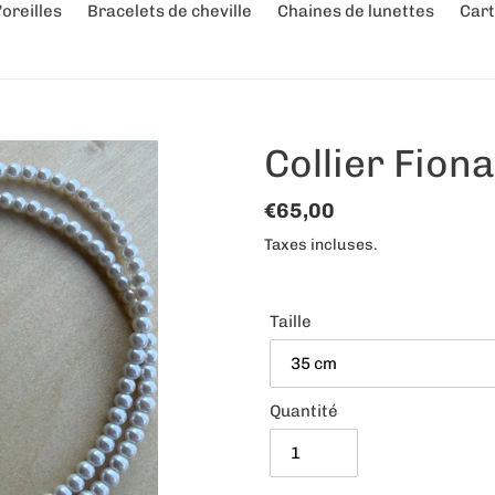
oreilles
Bracelets de cheville
Chaines de lunettes
Cart
Collier Fiona
Prix
€65,00
normal
Taxes incluses.
Taille
Quantité