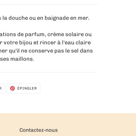
us la douche ou en baignade en mer.
sations de parfum, crème solaire ou
 votre bijou et rincer à l'eau claire
er qu'il ne conserve pas le sel dans
ses maillons.
TWEETER
ÉPINGLER
R
ÉPINGLER
SUR
SUR
TWITTER
PINTEREST
Contactez-nous