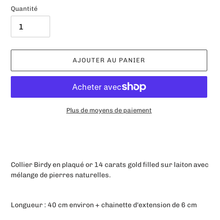
Quantité
AJOUTER AU PANIER
Plus de moyens de paiement
Ajout
d'un
produit
à
Collier Birdy en plaqué or 14 carats gold filled sur laiton avec
votre
mélange de pierres naturelles.
panier
Longueur : 40 cm environ + chainette d'extension de 6 cm