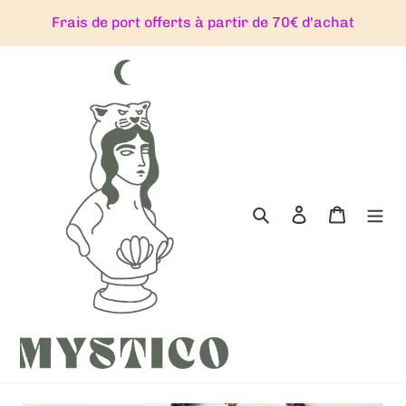
Passer
Frais de port offerts à partir de 70€ d'achat
au
contenu
Rechercher
Se connecter
Panier