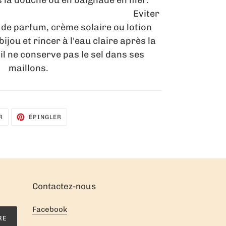
us la douche ou en baignade en mer.
iter
 de parfum, crème solaire ou lotion
ijou et rincer à l'eau claire après la
l ne conserve pas le sel dans ses
maillons.
TWEETER
ÉPINGLER
R
ÉPINGLER
SUR
SUR
TWITTER
PINTEREST
Contactez-nous
Facebook
RE