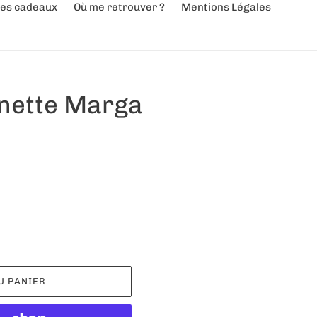
es cadeaux
Où me retrouver ?
Mentions Légales
unette Marga
U PANIER