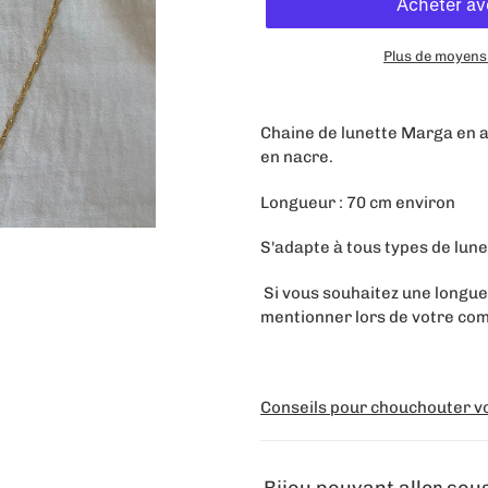
Plus de moyens
Ajout
d'un
Chaine de lunette Marga en a
produit
en nacre. Sans p
à
votre
Longueur : 70 cm environ
panier
S'adapte à tous types de lune
Si vous souhaitez une longueu
mentionner lors de votre c
Conseils pour chouchouter vo