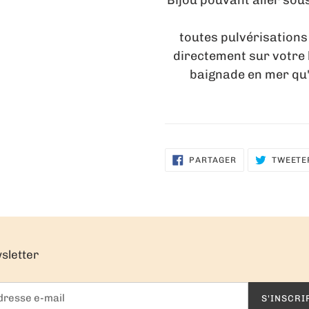
Bijou pouvant aller so
Ev
toutes pulvérisations
directement sur votre b
baignade en mer qu'i
PARTAGER
PARTAGER
TWEETE
SUR
FACEBOOK
sletter
S'INSCRI