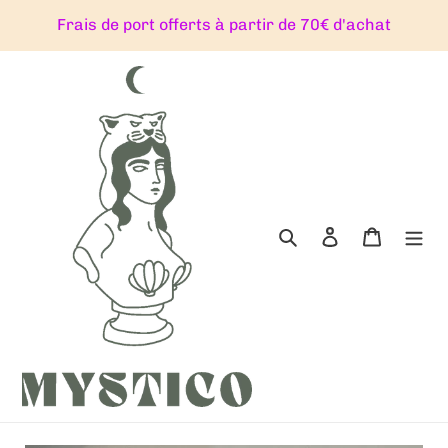
Passer
Frais de port offerts à partir de 70€ d'achat
au
contenu
Rechercher
Se connecter
Panier