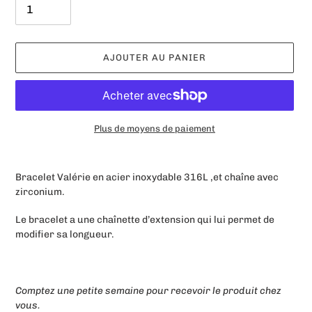
AJOUTER AU PANIER
Plus de moyens de paiement
Ajout
d'un
Bracelet Valérie en acier inoxydable 316L ,et chaîne avec
produit
zirconium.
à
votre
Le bracelet a une chaînette d’extension qui lui permet de
panier
modifier sa longueur.
Comptez une petite semaine pour recevoir le produit chez
vous.