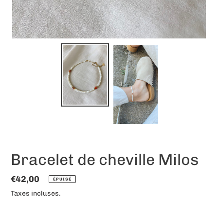
Bracelet de cheville Milos
Prix
€42,00
ÉPUISÉ
normal
Taxes incluses.