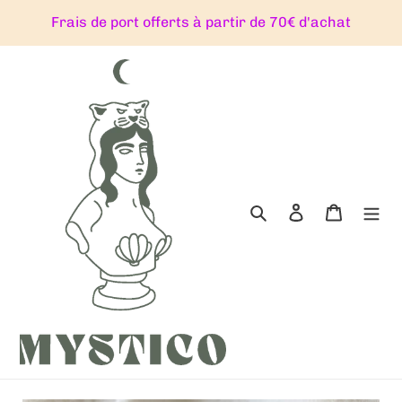
Passer
Frais de port offerts à partir de 70€ d'achat
au
contenu
Rechercher
Se connecter
Panier