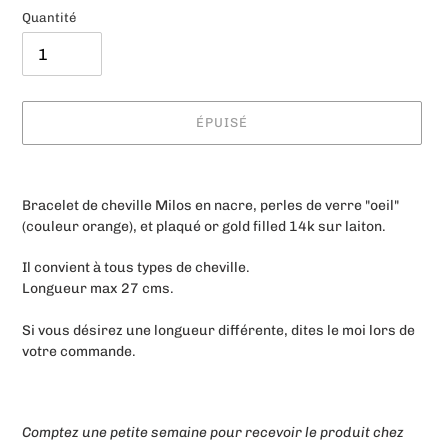
Quantité
ÉPUISÉ
Ajout
d'un
Bracelet de cheville Milos en nacre, perles de verre "oeil"
produit
(couleur orange), et plaqué or gold filled 14k sur laiton.
à
votre
Il convient à tous types de cheville.
panier
Longueur max 27 cms.
Si vous désirez une longueur différente, dites le moi lors de
votre commande.
Comptez une petite semaine pour recevoir le produit chez