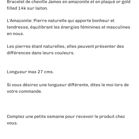
Bracelet de cheville James en amazonite et en plaqué or gold
produit
filled 14k sur laiton.
à
votre
L'Amazonite:
Pierre naturelle qui apporte bonheur et
panier
tendresse, équilibrant les énergies féminines et masculines
en nous.
Les pierres étant naturelles, elles peuvent présenter des
différences dans leurs couleurs.
Longueur max 27 cms.
Si vous désirez une longueur différente, dites le moi lors de
votre commande.
Comptez une petite semaine pour recevoir le produit chez
vous.