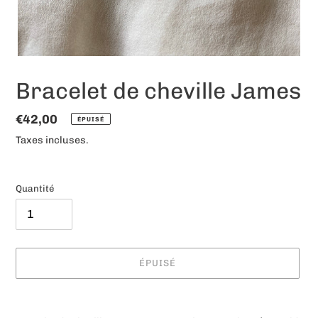
Bracelet de cheville James
Prix
€42,00
ÉPUISÉ
normal
Taxes incluses.
Quantité
ÉPUISÉ
Ajout
d'un