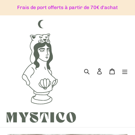
Passer
Frais de port offerts à partir de 70€ d'achat
au
contenu
Rechercher
Se connecter
Panier