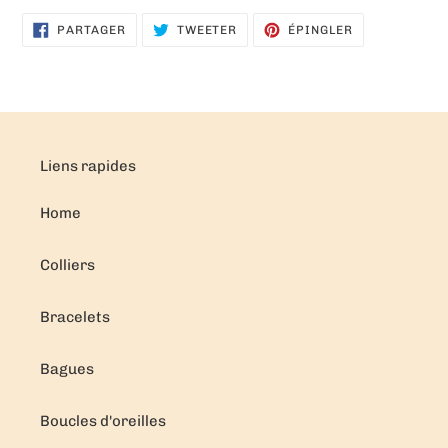
PARTAGER
TWEETER
ÉPINGLER
PARTAGER
TWEETER
ÉPINGLER
SUR
SUR
SUR
FACEBOOK
TWITTER
PINTEREST
Liens rapides
Home
Colliers
Bracelets
Bagues
Boucles d'oreilles