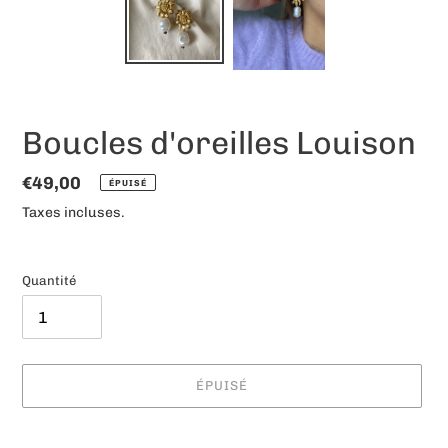
Boucles d'oreilles Louison
Prix
€49,00
ÉPUISÉ
normal
Taxes incluses.
Quantité
ÉPUISÉ
Ajout