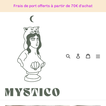
Passer
Frais de port offerts à partir de 70€ d'achat
au
contenu
Rechercher
Se connecter
Panier