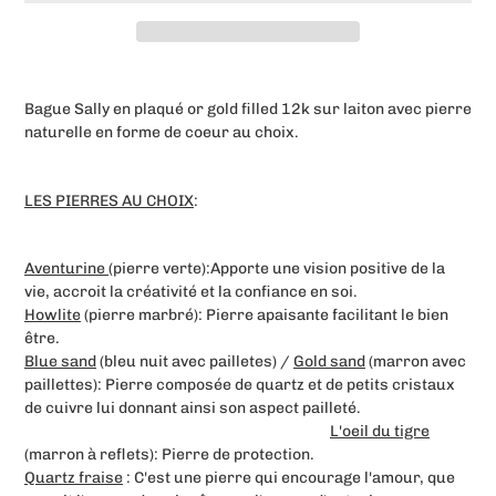
Ajout
d'un
Bague Sally en plaqué or gold filled 12k sur laiton avec pierre
produit
naturelle en forme de coeur au choix.
à
votre
panier
LES PIERRES AU CHOIX
:
Aventurine
(pierre verte):Apporte une vision positive de la
vie, accroit la créativité et la confiance en soi.
Howlite
(pierre marbré): Pierre apaisante facilitant le bien
être.
Blue sand
(bleu nuit avec pailletes) /
Gold sand
(marron avec
paillettes): Pierre composée de quartz et de petits cristaux
de cuivre lui donnant ainsi son aspect pailleté.
L'oeil du tigre
(marron à reflets): Pierre de protection.
Quartz fraise
: C'est une pierre
qui encourage l'amour, que