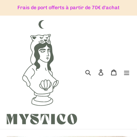
Passer
Frais de port offerts à partir de 70€ d'achat
au
contenu
Rechercher
Se connecter
Panier